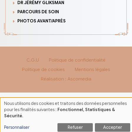
DR JÉRÉMY GLIKSMAN
PARCOURS DE SOIN
PHOTOS AVANT/APRÈS
C.G.U
Politique de confidentialité
Politique de cookies
Mentions légales
Réalisation : Ascomedia
Nous utilisons des cookies et traitons des données personnelles
Utilisation
pour les finalités suivantes :
Fonctionnel, Statistiques &
Sécurité
.
des
données
Personnaliser
Refuser
Accepter